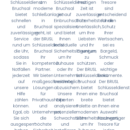
Schlüsseldienst
um
Schlüsseldienst
heutigen
Tresore
Bruchsal
moderne
Bruchsal
Zeit ist
sind
bietet
Schließanlagen
ist auf
zuverlässige
entscheidend
schnellen
in
Einbruchschutz
Sicherheitstechnik
für den
und
Bruchsal
spezialisiert
unerlässlich,
Schutz
zuverlässigen
geht, ist
und bietet
um Ihre
Ihrer
Service
der BRUSL
Ihnen
Liebsten
Wertsachen,
rund um
Schlüsseldienst
individuelle
und Ihr
sei es
die Uhr,
Bruchsal
Sicherheitslösungen,
Eigentum
Bargeld,
sodass
Ihr
um Ihr
zu
Schmuck
Sie in
kompetenter
Zuhause
schützen.
oder
Notfällen
Partner.
oder Ihr
Der BRUSL
wichtige
jederzeit
Wir bieten
Unternehmen
Schlüsseldienst
Dokumente.
auf
maßgeschneiderte
bestmöglich
Bruchsal
Der BRUSL
unsere
Lösungen
abzusichern.
bietet
Schlüsseldienst
Hilfe
für
Unsere
Ihnen eine
Bruchsal
zählen
Privathaushalte
Experten
breite
bietet
können.
und
analysieren
Palette an
Ihnen eine
Egal, ob
Unternehmen,
potenzielle
modernen
Auswahl
Sie sich
die
Schwachstellen
Sicherheitslösungen,
hochwertiger
ausgesperrt
höchste
und
um Ihr
Tresore für