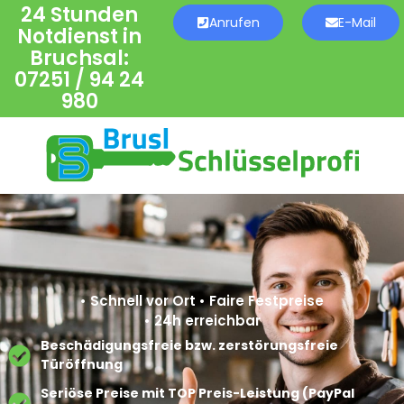
24 Stunden
Anrufen
E-Mail
Notdienst in
Bruchsal:
07251 / 94 24
980
• Schnell vor Ort • Faire Festpreise
• 24h erreichbar
Beschädigungsfreie bzw. zerstörungsfreie
Türöffnung
Seriöse Preise mit TOP Preis-Leistung (PayPal