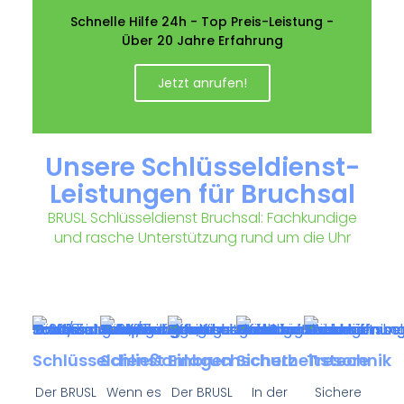
Schnelle Hilfe 24h - Top Preis-Leistung -
Über 20 Jahre Erfahrung
Jetzt anrufen!
Unsere Schlüsseldienst-
Leistungen für Bruchsal
BRUSL Schlüsseldienst Bruchsal: Fachkundige
und rasche Unterstützung rund um die Uhr
Schlüsseldienst
Schließanlagen
Einbruchschutz
Sicherheitstechnik
Tresore
Der BRUSL
Wenn es
Der BRUSL
In der
Sichere