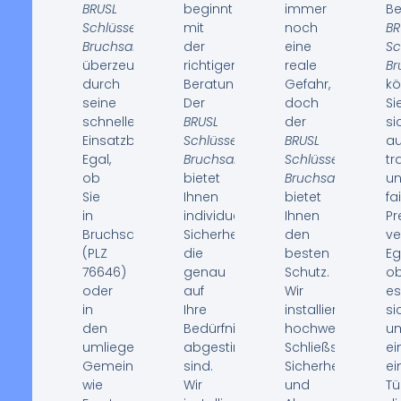
BRUSL
beginnt
immer
B
Schlüsseldienst
mit
noch
BR
Bruchsal
der
eine
Sc
überzeugt
richtigen
reale
Br
durch
Beratung.
Gefahr,
k
seine
Der
doch
Si
schnelle
BRUSL
der
si
Einsatzbereitschaft.
Schlüsseldienst
BRUSL
au
Egal,
Bruchsal
Schlüsseldienst
tr
ob
bietet
Bruchsal
u
Sie
Ihnen
bietet
fa
in
individuelle
Ihnen
Pr
Bruchsal
Sicherheitslösungen,
den
ve
(PLZ
die
besten
Eg
76646)
genau
Schutz.
o
oder
auf
Wir
es
in
Ihre
installieren
si
den
Bedürfnisse
hochwertige
u
umliegenden
abgestimmt
Schließsysteme,
ei
Gemeinden
sind.
Sicherheitsriegel
ei
wie
Wir
und
Tü