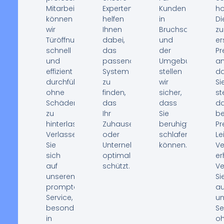
Mitarbeiter
Experten
Kunden
ho
können
helfen
in
Di
wir
Ihnen
Bruchsal
zu
Türöffnungen
dabei,
und
er
schnell
das
der
Pr
und
passende
Umgebung
an
effizient
System
stellen
d
durchführen,
zu
wir
Si
ohne
finden,
sicher,
st
Schäden
das
dass
d
zu
Ihr
Sie
be
hinterlassen.
Zuhause
beruhigt
Pr
Verlassen
oder
schlafen
Le
Sie
Unternehmen
können.
Ve
sich
optimal
er
auf
schützt.
Ve
unseren
Si
prompten
au
Service,
un
besonders
Se
in
o