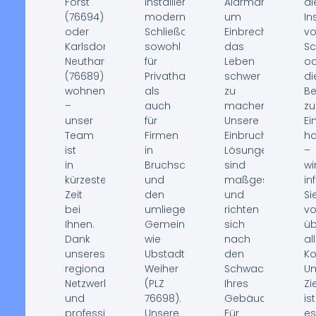
Forst
installieren
Alarmanlagen,
di
(76694)
moderne
um
In
oder
Schließanlagen
Einbrechern
v
Karlsdorf-
sowohl
das
Sc
Neuthard
für
Leben
od
(76689)
Privathaushalte
schwer
di
wohnen
als
zu
Be
–
auch
machen.
z
unser
für
Unsere
Ei
Team
Firmen
Einbruchschutz-
ha
ist
in
Lösungen
–
in
Bruchsal
sind
wi
kürzester
und
maßgeschneider
in
Zeit
den
und
Si
bei
umliegenden
richten
v
Ihnen.
Gemeinden
sich
üb
Dank
wie
nach
al
unseres
Ubstadt-
den
Ko
regionalen
Weiher
Schwachstellen
Un
Netzwerks
(PLZ
Ihres
Zi
und
76698).
Gebäudes.
ist
professioneller
Unsere
Für
es