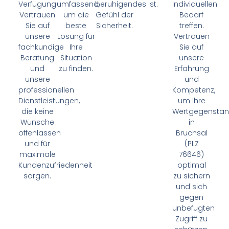
Verfügung.
umfassend,
beruhigendes
ist.
individuellen
Vertrauen
um die
Gefühl der
Bedarf
Sie auf
beste
Sicherheit.
treffen.
unsere
Lösung für
Vertrauen
fachkundige
Ihre
Sie auf
Beratung
Situation
unsere
und
zu finden.
Erfahrung
unsere
und
professionellen
Kompetenz,
Dienstleistungen,
um Ihre
die keine
Wertgegenstä
Wünsche
in
offenlassen
Bruchsal
und für
(PLZ
maximale
76646)
Kundenzufriedenheit
optimal
sorgen.
zu sichern
und sich
gegen
unbefugten
Zugriff zu