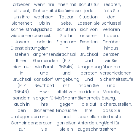
arbeiten
wenn Ihre
Ihnen mit
Schutz für
Tresoren,
effizient,
Sicherheitsbedürfnisse
Rat und
jede
falls Sie
um Ihre
wachsen.
Tat zur
Situation.
den
Sicherheit
Ob in
Seite.
Lassen Sie
Schlüssel
schnellstmöglich
Bruchsal
Schützen
sich von
verloren
wiederherzustellen.
selbst
Sie Ihr
unseren
haben.
Unsere
oder in
Eigentum
Experten
Darüber
Dienstleistungen
den
in
in
hinaus
stehen
angrenzenden
Bruchsal
Bruchsal
beraten
Ihnen
Gemeinden
(PLZ
und
wir Sie
nicht nur
wie Forst
76646)
Umgebung
über die
in
und
und
beraten
verschiedenen
Bruchsal
Karlsdorf-
Umgebung
und
Sicherheitsstuf
(PLZ
Neuthard
mit
finden Sie
und
76646),
– wir
effektiven
die ideale
Modelle,
sondern
sorgen für
Maßnahmen
Sicherheitslösung,
um
auch in
Ihre
gegen
die auf
sicherzustellen,
den
Sicherheit
Einbrüche
Ihre
dass Sie
umliegenden
und
und
speziellen
die beste
Gemeinden
beraten
genießen
Anforderungen
Wahl für
zur
Sie
Sie ein
zugeschnitten
Ihren