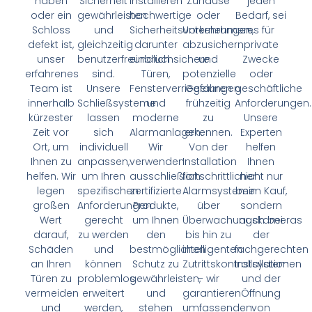
haben
Sicherheit
installieren
Zuhause
jeden
oder ein
gewährleisten
hochwertige
oder
Bedarf, sei
Schloss
und
Sicherheitsvorkehrungen,
Unternehmen
es für
defekt ist,
gleichzeitig
darunter
abzusichern
private
unser
benutzerfreundlich
einbruchsichere
und
Zwecke
erfahrenes
sind.
Türen,
potenzielle
oder
Team ist
Unsere
Fensterverriegelungen
Gefahren
geschäftliche
innerhalb
Schließsysteme
und
frühzeitig
Anforderungen.
kürzester
lassen
moderne
zu
Unsere
Zeit vor
sich
Alarmanlagen.
erkennen.
Experten
Ort, um
individuell
Wir
Von der
helfen
Ihnen zu
anpassen,
verwenden
Installation
Ihnen
helfen. Wir
um Ihren
ausschließlich
fortschrittlicher
nicht nur
legen
spezifischen
zertifizierte
Alarmsysteme
beim Kauf,
großen
Anforderungen
Produkte,
über
sondern
Wert
gerecht
um Ihnen
Überwachungskameras
auch bei
darauf,
zu werden
den
bis hin zu
der
Schäden
und
bestmöglichen
intelligenten
fachgerechten
an Ihren
können
Schutz zu
Zutrittskontrollsystemen
Installation
Türen zu
problemlos
gewährleisten,
– wir
und der
vermeiden
erweitert
und
garantieren
Öffnung
und
werden,
stehen
umfassenden
von